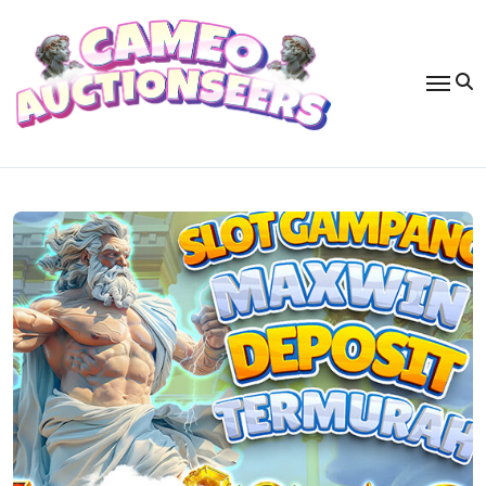
Skip
to
content