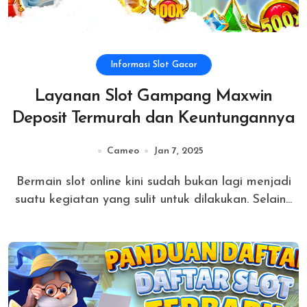
Informasi Slot Gacor
Layanan Slot Gampang Maxwin
Deposit Termurah dan Keuntungannya
Cameo
Jan 7, 2025
Bermain slot online kini sudah bukan lagi menjadi
suatu kegiatan yang sulit untuk dilakukan. Selain...