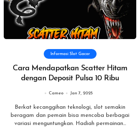
Informasi Slot Gacor
Cara Mendapatkan Scatter Hitam
dengan Deposit Pulsa 10 Ribu
Cameo
Jan 7, 2025
Berkat kecanggihan teknologi, slot semakin
beragam dan pemain bisa mencoba berbagai
variasi menguntungkan. Hadiah permainan...