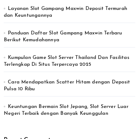
Layanan Slot Gampang Maxwin Deposit Termurah
dan Keuntungannya
Panduan Daftar Slot Gampang Maxwin Terbaru
Berikut Kemudahannya
Kumpulan Game Slot Server Thailand Dan Fasilitas
Terlengkap Di Situs Terpercaya 2025
Cara Mendapatkan Scatter Hitam dengan Deposit
Pulsa 10 Ribu
Keuntungan Bermain Slot Jepang, Slot Server Luar
Negeri Terbaik dengan Banyak Keunggulan