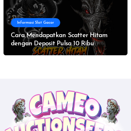
Informasi Slot Gacor
Cara Mendapatkan Scatter Hitam
dengan Deposit Pulsa 10 Ribu